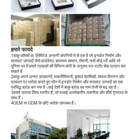
स्नानघर सहायक
बाथरूम कैबिनेट सेट
फर्नीचर के हैंडल और कुंजी
हैंडबैग सामान हार्डवेयर
हमारे फायदे
1बाकू कॉमर्स कं, लिमिटेड अग्रणी कंपनियों में से एक है जो इनडोर निर्माण और
रीसेट करने योग्य संयोजन ताला
सजावट उत्पादों जैसे हार्डवेयर, बाथरूम सामान, रोशनी, फर्श बोर्ड,पर्दे आदि जो
दुनिया भर में हमारे ग्राहकों की विभिन्न मांगों के अनुरूप वन-स्टॉप सेवा प्रदान कर
सकते हैं
2बाकू अपने उन्नत उपकरणों, तकनीशियनों, कुशल श्रमिकों, सफल विपणन और
प्रबंधन पर भरोसा करते हुए चीन में इनडोर निर्माण और सजावट उत्पादों का एक
प्रसिद्ध ब्रांड बन गया है।कई देशों में बाकू ब्रांड का नाम तेजी से बढ़ रहा है।.
3हमारे उत्पाद विश्व स्तरीय हैं, जो वाकई उल्लेखनीय तकनीक और शीर्ष गुणवत्ता के
साथ हैं।
4OEM या ODM के छोटे आदेश उपलब्ध हैं।