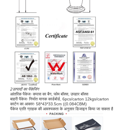
स्मार्ट डोर लॉक
शेड दरवाजा ताला
दरवाजा सहायक उपकरण
सिलेंडर दरवाजे के कुंजी
ट्यूबलर लॉक
स्मार्ट कैबिनेट लॉक
धातु के स्लाइडिंग डोर लॉक
2उत्पादों का पैकेजिंग
स्मार्ट जल नल
आंतरिक पैकेजः कपास का बैग, फोम बॉक्स, उपहार बॉक्स
बाहरी पैकेजः निर्यात मानक कार्डबोर्ड, 6pcs/carton 12kgs/carton
कार्टन का आकारः 58*43*33.5cm ((0.084CBM)
बाथरूम की स्वच्छता सामग्री
पैकेज प्रति ग्राहक की आवश्यकता के अनुसार डिजाइन किया जा सकता है
बाथरूम के शॉवर पैनल