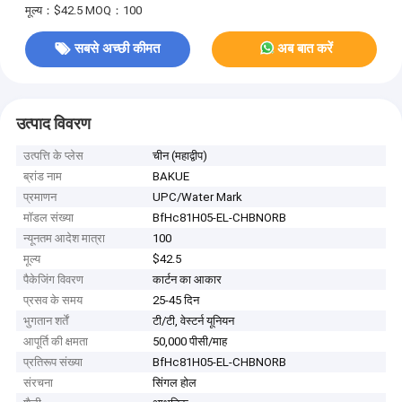
मूल्य：$42.5
MOQ：100
सबसे अच्छी कीमत
अब बात करें
उत्पाद विवरण
उत्पत्ति के प्लेस
चीन (महाद्वीप)
ब्रांड नाम
BAKUE
प्रमाणन
UPC/Water Mark
मॉडल संख्या
BfHc81H05-EL-CHBNORB
न्यूनतम आदेश मात्रा
100
मूल्य
$42.5
पैकेजिंग विवरण
कार्टन का आकार
प्रसव के समय
25-45 दिन
भुगतान शर्तें
टी/टी, वेस्टर्न यूनियन
आपूर्ति की क्षमता
50,000 पीसी/माह
प्रतिरूप संख्या
BfHc81H05-EL-CHBNORB
संरचना
सिंगल होल