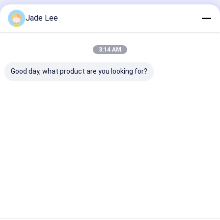
अनुशंसित उत्पाद
Jade Lee
3:14 AM
Good day, what product are you looking for?
3 इन 1 वाटर प्यूरीफायर नल
जस्ता मिश्र धातु डबल हैंडल
डेक माउंटेड स्मार्ट 
पीतल स्टेनलेस स्टील H330
पानी की बचत नल, पानी नल
पीतल मल्टीफंक्शन थ्र
XW200 मिमी डेक माउंट
नल सीसा मुक्त
किचन निकेल
सबसे अच्छी कीमत
सबसे अच्छी कीमत
सबसे अच्छी 
होम
हमारे बारे में
हमसे संपर्क करें
Desktop Site
साइटमैप
गोपनीयता नीति
गुणवत्ता
मोर्टिज़ दरवाज़ा बंद
चीन का कारखाना.Copyright © 2026 Bakue
Commerce Co.,Ltd.. All Rights Reserved.