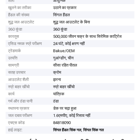
शैली
आधुनिक
खुलने का तरीका
उठाने का प्रकार
हैंडल की संख्या
सिंगल हैंडल
शुद्ध जल आउटलेट
शुद्ध जल आउटलेट के बिना
360 कुंडा
360 कुंडा
कारतूस
500,000 जीवन चक्र के साथ सिरेमिक कार्ट्रिज
एसिड नमक स्प्रे परीक्षण
24 घंटे, कोई क्षरण नहीं
ट्रेडमार्क
Bakue/OEM
उत्पत्ति
गुआंग्डोंग, चीन
सामग्री
सीसा रहित पीतल
सतह उपचार
क्रोम
आउटलेट शैली
झरना
स्प्रे बाहर खींचो
स्प्रे बाहर खींचो
कार्य
यांत्रिक
गर्म और ठंडा पानी
ठंडा
स्थापना प्रकार
डेक पर चढ़ा हुआ
जल दबाव परीक्षण
1.6एमपीए, कोई रिसाव नहीं
एचएस कोड
84818090
हाई लाइट:
,
सिंगल हैंडल सिंक नल
सिंगल सिंक नल