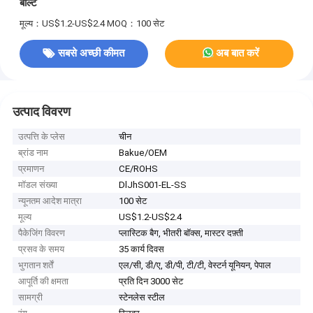
बोल्ट
मूल्य：US$1.2-US$2.4
MOQ：100 सेट
सबसे अच्छी कीमत
अब बात करें
उत्पाद विवरण
उत्पत्ति के प्लेस
चीन
ब्रांड नाम
Bakue/OEM
प्रमाणन
CE/ROHS
मॉडल संख्या
DlJhS001-EL-SS
न्यूनतम आदेश मात्रा
100 सेट
मूल्य
US$1.2-US$2.4
पैकेजिंग विवरण
प्लास्टिक बैग, भीतरी बॉक्स, मास्टर दफ़्ती
प्रसव के समय
35 कार्य दिवस
भुगतान शर्तें
एल/सी, डी/ए, डी/पी, टी/टी, वेस्टर्न यूनियन, पेपाल
आपूर्ति की क्षमता
प्रति दिन 3000 सेट
सामग्री
स्टेनलेस स्टील