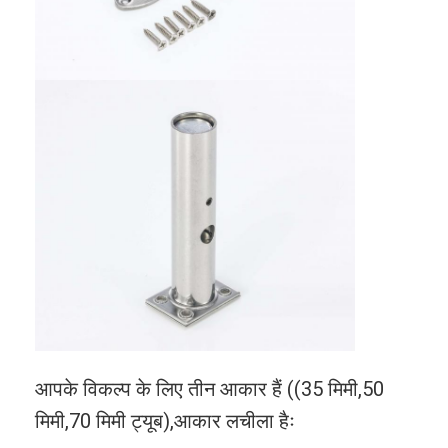
स्नानघर सहायक
बाथरूम कैबिनेट सेट
फर्नीचर के हैंडल और कुंजी
हैंडबैग सामान हार्डवेयर
रीसेट करने योग्य संयोजन ताला
आपके विकल्प के लिए तीन आकार हैं ((35 मिमी,50
मिमी,70 मिमी ट्यूब),आकार लचीला हैः