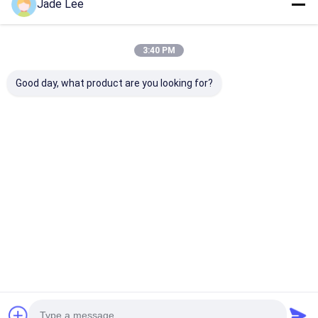
Jade Lee
ताला 7.4V लिथियम बैटरी से संचालित है। बैटरी का जीवन 12
महीने है।
5आप क्या गारंटी देते हैं?
3:40 PM
हम मुख्य भागों की आपूर्ति करके 1 वर्ष की वारंटी और आजीवन
रखरखाव प्रदान करते हैं, और केवल एक्सप्रेस लागत लेते हैं।
Good day, what product are you looking for?
6आप किस प्रकार के भुगतान की शर्तें स्वीकार करते हैं?
आम तौर पर 30% टी/टी अग्रिम में, और शिपिंग से पहले संतुलन। हम
छोटी राशि के लिए वेस्टर्न यूनियन और पेपैल भी स्वीकार कर सकते
हैं।
7आदेश जारी करने से पहले मामलों पर ध्यान देने की आवश्यकता है।
सबसे पहले, कृपया लॉक के बारे में हमारे स्थापना भाग पर टिप्पणी करें,
कृपया संबंधित जानकारी, जैसे कि दरवाजे का प्रकार, दरवाजे को
खोलने की दिशा, लॉक शरीर का आकार, सूचित करें।हम आपके लिए
उत्पादन की व्यवस्था करते हैं.
रेटिंग और समीक्षा
रेटिंग और समीक्षा