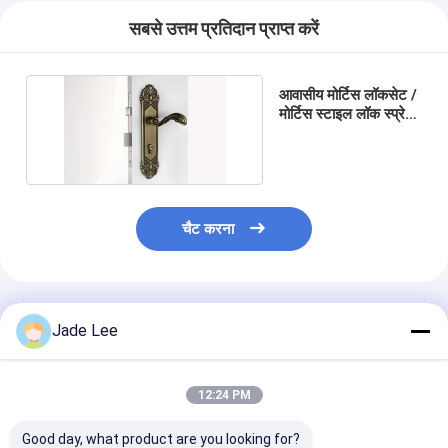
हमारे बारे में
सबसे उत्तम प्रतिदान प्राप्त करें
कारखाने का दौरा
आवासीय मोर्टिस लॉकसेट /
गुणवत्ता नियंत्रण
मोर्टिस स्टाइल लॉक स्प्रे
एलुविया गोल्ड
हमसे संपर्क करें
समाचार
चैट करना
मामले
अनुशंसित उत्पाद
मोर्टिज़ दरवाज़ा बंद
Jade Lee
स्टेनलेस स्टील दरवाजा ताला
12:24 PM
प्रवेश द्वार हैंडलसेट
Good day, what product are you looking for?