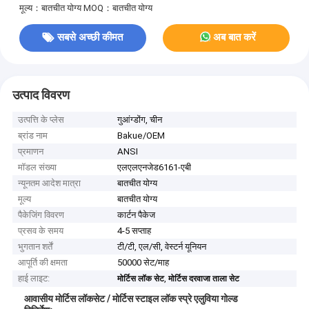
मूल्य：बातचीत योग्य
MOQ：बातचीत योग्य
सबसे अच्छी कीमत
अब बात करें
उत्पाद विवरण
उत्पत्ति के प्लेस
गुआंग्डोंग, चीन
ब्रांड नाम
Bakue/OEM
प्रमाणन
ANSI
मॉडल संख्या
एलएलएनजेड6161-एबी
न्यूनतम आदेश मात्रा
बातचीत योग्य
मूल्य
बातचीत योग्य
पैकेजिंग विवरण
कार्टन पैकेज
प्रसव के समय
4-5 सप्ताह
भुगतान शर्तें
टी/टी, एल/सी, वेस्टर्न यूनियन
आपूर्ति की क्षमता
50000 सेट/माह
हाई लाइट:
,
मोर्टिस लॉक सेट
मोर्टिस दरवाजा ताला सेट
आवासीय मोर्टिस लॉकसेट / मोर्टिस स्टाइल लॉक स्प्रे एलुविया गोल्ड