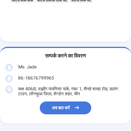
मोर्टिस लॉक लॉक
मोर्टिस दरवाजा ताला सेट
मोर्टिस लॉक सेट
सम्पर्क करने का विवरण
Ms. Jade
86-18676799965
कक्ष 406B, दाझोंग पायनियर पार्क, नंबर 1, सैनहे शाखा रोड, डालंग
टाउन, लॉन्गहुआ जिला, शेन्ज़ेन शहर, चीन
घर
अब बात करें
उत्पाद
वीडियो