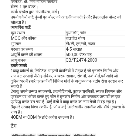
सिलेंडरः 80 मिमी मोर्टिस सिलेंडर
बोल्ट-1 मृत बोल्ट।
कार्यः प्रवेश द्वार, गोपनीयता, मार्ग।
उपयोग कैसे करें: कुंजी मृत बोल्ट को अनलॉक करती है और हैंडल लॉक बोल्ट को
खोलता है।
व्यापारिक शर्तें:
मूल स्थान
गुआंग्डोंग, चीन
MOQ और कीमत
बातचीत योग्य
भुगतान
टी/टी, एल/सी, नकद
प्रसव का समय
4-5 सप्ताह
आपूर्ति करने की क्षमता
500,00 सेट/माह
लागू मानक
QB/T2474-2000
हमारे फायदे
1बाकू कॉमर्स कं, लिमिटेड अग्रणी कंपनियों में से एक है जो इनडोर निर्माण और
सजावट उत्पादों जैसे हार्डवेयर, बाथरूम सामान, रोशनी, फर्श बोर्ड,पर्दे आदि जो
दुनिया भर में हमारे ग्राहकों की विभिन्न मांगों के अनुरूप वन-स्टॉप सेवा प्रदान कर
सकते हैं
2बाकू अपने उन्नत उपकरणों, तकनीशियनों, कुशल श्रमिकों, सफल विपणन और
प्रबंधन पर भरोसा करते हुए चीन में इनडोर निर्माण और सजावट उत्पादों का एक
प्रसिद्ध ब्रांड बन गया है।कई देशों में बाकू ब्रांड का नाम तेजी से बढ़ रहा है।.
3हमारे उत्पाद विश्व स्तरीय हैं, जो वाकई उल्लेखनीय तकनीक और शीर्ष गुणवत्ता के
साथ हैं।
4OEM या ODM के छोटे आदेश उपलब्ध हैं।
टैग: