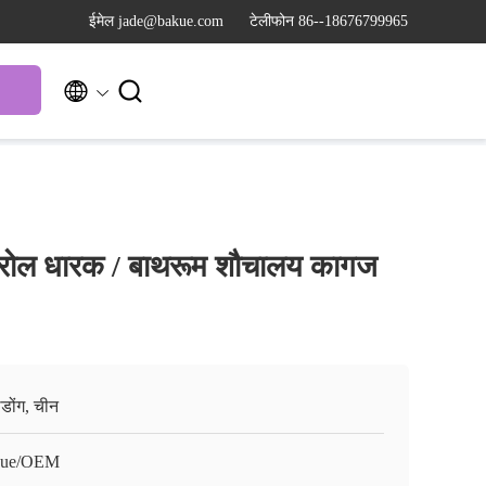
ईमेल jade@bakue.com
टेलीफोन 86--18676799965


रोल धारक / बाथरूम शौचालय कागज
ग्डोंग, चीन
kue/OEM