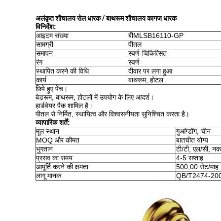
अलंकृत शौचालय रोल धारक / बाथरूम शौचालय कागज धारक
विनिर्देश
:
आइटम संख्या
बी
MLSB16110-GP
सामग्री
पीतल
समापन
स्वर्ण-चिकित्सित
रंग
स्वर्ण
स्थापित करने की विधि
दीवार पर लगा हुआ
कार्य
बाथरूम, होटल
छिपे हुए पेंच।
बेडरूम, बाथरूम, होटलों में उपयोग के लिए आदर्श।
हार्डवेयर पैक शामिल है।
पीतल से निर्मित, स्थायित्व और विश्वसनीयता सुनिश्चित करता है।
व्यापारिक शर्तें:
मूल स्थान
गुआंग्डोंग, चीन
MOQ और कीमत
बातचीत योग्य
भुगतान
टी/टी, एल/सी, न
प्रसव का समय
4-5 सप्ताह
आपूर्ति करने की क्षमता
500,00 सेट/माह
लागू मानक
QB/T2474-20