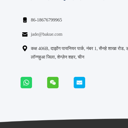

86-18676799965

jade@bakue.com

कक्ष 406B, दाझोंग पायनियर पार्क, नंबर 1, सैनहे शाखा रोड, 
लॉन्गहुआ जिला, शेन्ज़ेन शहर, चीन