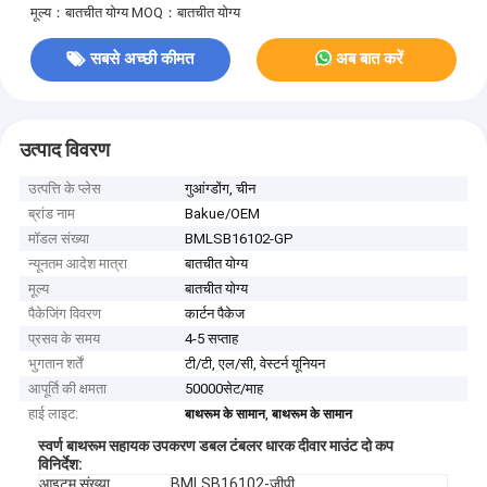
मूल्य：बातचीत योग्य
MOQ：बातचीत योग्य
सबसे अच्छी कीमत
अब बात करें
उत्पाद विवरण
उत्पत्ति के प्लेस
गुआंग्डोंग, चीन
ब्रांड नाम
Bakue/OEM
मॉडल संख्या
BMLSB16102-GP
न्यूनतम आदेश मात्रा
बातचीत योग्य
मूल्य
बातचीत योग्य
पैकेजिंग विवरण
कार्टन पैकेज
प्रसव के समय
4-5 सप्ताह
भुगतान शर्तें
टी/टी, एल/सी, वेस्टर्न यूनियन
आपूर्ति की क्षमता
50000सेट/माह
हाई लाइट:
,
बाथरूम के सामान
बाथरूम के सामान
स्वर्ण बाथरूम सहायक उपकरण डबल टंबलर धारक दीवार माउंट दो कप
विनिर्देश
:
आइटम संख्या
BMLSB16102
-जीपी