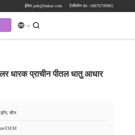
ईमेल jade@bakue.com
टेलीफोन 86--18676799965


लर धारक प्राचीन पीतल धातु आधार
ग्डोंग, चीन
kue/OEM