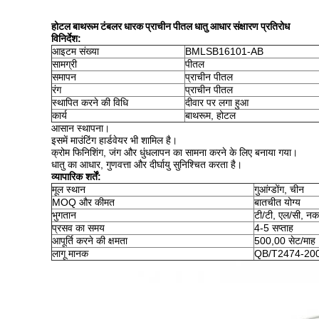
होटल बाथरूम टंबलर धारक प्राचीन पीतल धातु आधार संक्षारण प्रतिरोध
विनिर्देश
:
आइटम संख्या
BMLSB16101-AB
सामग्री
पीतल
समापन
प्राचीन पीतल
रंग
प्राचीन पीतल
स्थापित करने की विधि
दीवार पर लगा हुआ
कार्य
बाथरूम, होटल
आसान स्थापना।
इसमें माउंटिंग हार्डवेयर भी शामिल है।
क्रोम फिनिशिंग, जंग और धुंधलापन का सामना करने के लिए बनाया गया।
धातु का आधार, गुणवत्ता और दीर्घायु सुनिश्चित करता है।
व्यापारिक शर्तें:
मूल स्थान
गुआंग्डोंग, चीन
MOQ और कीमत
बातचीत योग्य
भुगतान
टी/टी, एल/सी, न
प्रसव का समय
4-5 सप्ताह
आपूर्ति करने की क्षमता
500,00 सेट/माह
लागू मानक
QB/T2474-20