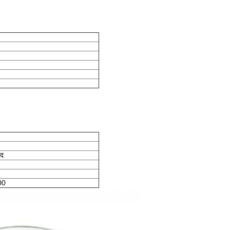
कद
00