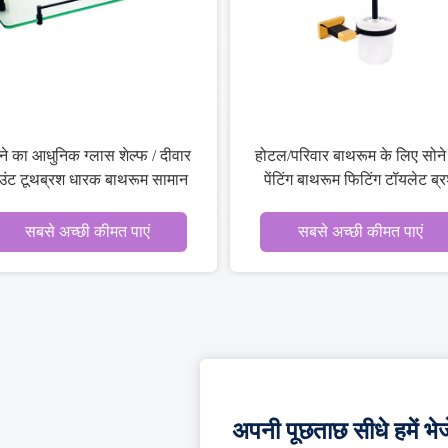
सोने की चादर वाली बाथरूम सहायक
ठोस पीतल बाथरूम 
उपकरण वाणिज्यिक साबुन डिस्पेंसर
दोहरी बाथरूम तौलिया 
धारक 500 पीसीएस
साथ
सबसे अच्छी कीमत पाएं
सबसे अच्छी की
अपनी पूछताछ सीधे हमें भेजे