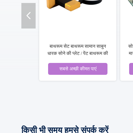
ए सोने की
ठोस पीतल बाथरूम सेट तौलिया शेल्फ
लेट ब्रश
पीतल सामग्री बाथ तौलिया धारक
एं
सबसे अच्छी कीमत पाएं
किसी भी समय हमसे संपर्क करें