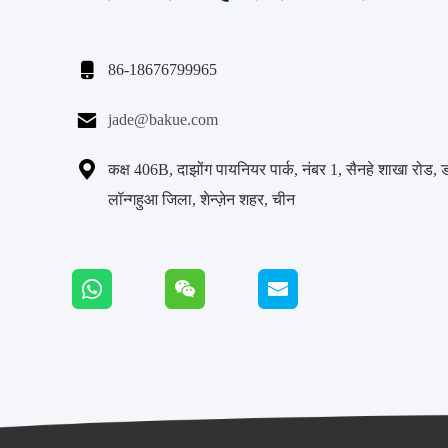

86-18676799965

jade@bakue.com

कक्ष 406B, दाझोंग पायनियर पार्क, नंबर 1, सैनहे शाखा रोड, 
लॉन्गहुआ जिला, शेन्ज़ेन शहर, चीन