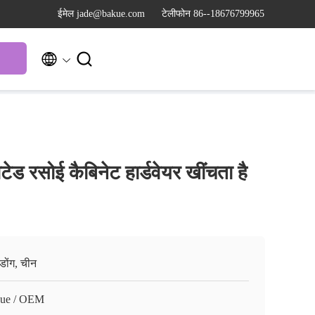
ईमेल jade@bakue.com
टेलीफोन 86--18676799965


लाटेड रसोई कैबिनेट हार्डवेयर खींचता है
गडोंग, चीन
ue / OEM