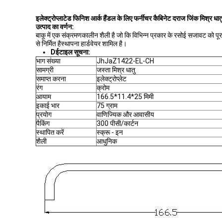
इलेक्ट्रोप्लाटेड फिनिश आर्क हैंडल के लिए फर्नीचर कैबिनेट दराज जिंक मिश्र धात
उत्पाद का वर्णन:
बाकू में एक संक्रमणकालीन शैली है जो कि विभिन्न प्रकार के रसोई सजावट को 
से निर्मित हैस्थापना हार्डवेयर शामिल है।
D
ईटाइल सूचना
:
भाग संख्या
JhJaZ1422-EL-CH
सामग्री
जस्ता मिश्र धातु
समाप्त करना
इलेक्ट्रोप्लेट
रंग
क्रोम
आयाम
166.5*11.4*25 मिमी
इकाई भार
75 ग्राम
प्रयोग
वाणिज्यिक और आवासीय
पैकिंग
300 पीसी/कार्टन
स्थापित करें
स्क्रू - इन
शैली
आधुनिक