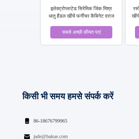
इलेक्ट्रोप्लाटेड सिरेमिक जिंक मिश्र
रसो
धातु हैंडल खींचें फर्नीचर कैबिनेट दराज
खींच
हार्डवेयर
सबसे अच्छी कीमत पाएं
किसी भी समय हमसे संपर्क करें

86-18676799965

jade@bakue.com