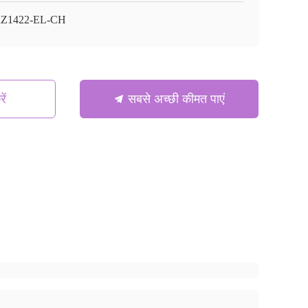
aZ1422-EL-CH
ें
सबसे अच्छी कीमत पाएं