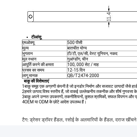
टी
आंसू
:
एमओक्यू
500 पीसी
मूल्य
बातचीत योग्य
भुगतान
टी/टी, एल/सी, वेस्ट यूनियन, नकद
मूल स्थान
गुआंग्डोंग, चीन
आपूर्ति करने की क्षमता
100, 000 सेट / माह
प्रसव का समय
12-15 दिन
लागू मानक
QB/T2474-2000
बाकू की विशेषताएं
1बाकू समूह एक अग्रणी कंपनी है जो इनडोर निर्माण और सजावट उत्पादों जैसे हार्डवेय
2हमारे उत्पाद विश्व स्तरीय हैं, जो वाकई उल्लेखनीय तकनीक और शीर्ष गुणवत्ता के
3बाकू अपने उन्नत उपकरणों, तकनीशियनों, कुशल श्रमिकों, सफल विपणन और प्रबंधन 
4OEM या ODM के छोटे आदेश उपलब्ध हैं।
टैग:
ड्रेसर ड्रॉवर हैंडल
,
रसोई के अलमारियों के हैंडल
,
दराज खींचने