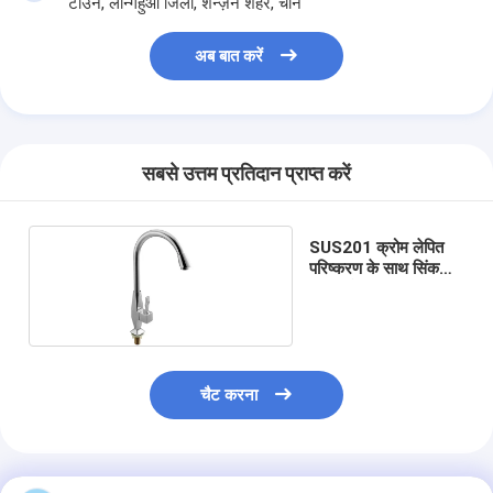
टाउन, लॉन्गहुआ जिला, शेन्ज़ेन शहर, चीन
हमारे बारे में
अब बात करें
कारखाने का दौरा
गुणवत्ता नियंत्रण
हमसे संपर्क करें
सबसे उत्तम प्रतिदान प्राप्त करें
समाचार
SUS201 क्रोम लेपित
मामले
परिष्करण के साथ सिंक
सिंगल हैंडल नल
मोर्टिज़ दरवाज़ा बंद
चैट करना
स्टेनलेस स्टील दरवाजा ताला
प्रवेश द्वार हैंडलसेट