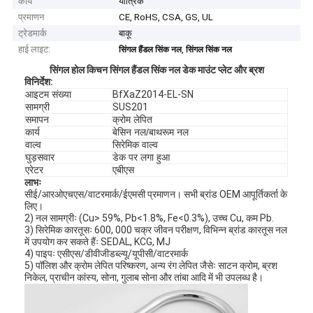
कार्य
यांत्रिक
प्रमाणन
CE, RoHS, CSA, GS, UL
ट्रेडमार्क
बाकू
हाई लाइट:
,
सिंगल हैंडल सिंक नल
सिंगल सिंक नल
सिंगल होल किचन सिंगल हैंडल सिंक नल डेक माउंट प्लेट और ब्रश
विनिर्देश
:
आइटम संख्या
BfXaZ2014-EL-SN
सामग्री
SUS201
समापन
क्रोम लेपित
कार्य
बेसिन नल/बाथरूम नल
वाल्व
सिरेमिक वाल्व
घुड़सवार
डेक पर लगा हुआ
एरेटर
एबीएस
लाभः
सीई/आरओएचएस/वाटरमार्क/ईएमसी प्रमाणन। सभी ब्रांड OEM आपूर्तिकर्ता के
लिए।
2) नल सामग्रीः (Cu> 59%, Pb<1.8%, Fe<0.3%), उच्च Cu, कम Pb.
3) सिरेमिक कारतूसः 600, 000 चक्र जीवन परीक्षण, विभिन्न ब्रांड कारतूस नल
में उपयोग कर सकते हैंः SEDAL, KCG, MJ
4) पाइपः एसीएस/डीवीजीडब्ल्यू/यूपीसी/वाटरमार्क
5) पॉलिश और क्रोम लेपित परिष्करण, अन्य रंग लेपित जैसेः साटन क्रोम, ब्रश
निकेल, प्राचीन कांस्य, सोना, गुलाब सोना और तांबा आदि में भी उपलब्ध है।