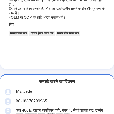
एक प्रसिद्ध ब्रांड बन गया है।कई देशों में बाकू ब्रांड का नाम तेजी से बढ़ रहा
है।.
3हमारे उत्पाद विश्व स्तरीय हैं, जो वाकई उल्लेखनीय तकनीक और शीर्ष गुणवत्ता के
साथ हैं।
4OEM या ODM के छोटे आदेश उपलब्ध हैं।
टैग:
सिंगल सिंक नल
सिंगल हैंडल सिंक नल
सिंगल होल सिंक नल
सम्पर्क करने का विवरण
घर
Ms. Jade
उत्पाद
86-18676799965
वीडियो
कक्ष 406B, दाझोंग पायनियर पार्क, नंबर 1, सैनहे शाखा रोड, डालंग