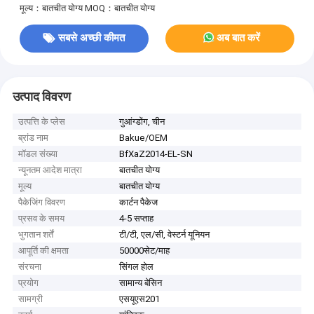
मूल्य：बातचीत योग्य
MOQ：बातचीत योग्य
सबसे अच्छी कीमत
अब बात करें
उत्पाद विवरण
उत्पत्ति के प्लेस
गुआंग्डोंग, चीन
ब्रांड नाम
Bakue/OEM
मॉडल संख्या
BfXaZ2014-EL-SN
न्यूनतम आदेश मात्रा
बातचीत योग्य
मूल्य
बातचीत योग्य
पैकेजिंग विवरण
कार्टन पैकेज
प्रसव के समय
4-5 सप्ताह
भुगतान शर्तें
टी/टी, एल/सी, वेस्टर्न यूनियन
आपूर्ति की क्षमता
50000सेट/माह
संरचना
सिंगल होल
प्रयोग
सामान्य बेसिन
सामग्री
एसयूएस201