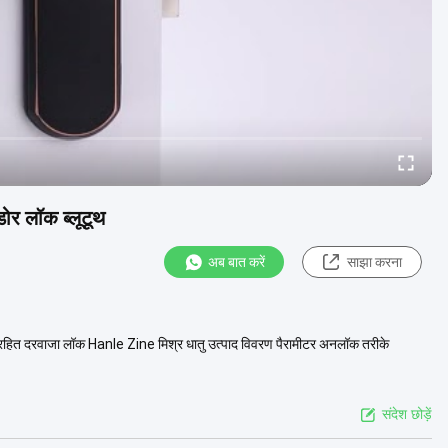
डोर लॉक ब्लूटूथ
अब बात करें
साझा करना
ंजी रहित दरवाजा लॉक Hanle Zine मिश्र धातु उत्पाद विवरण पैरामीटर अनलॉक तरीके
संदेश छोड़ें