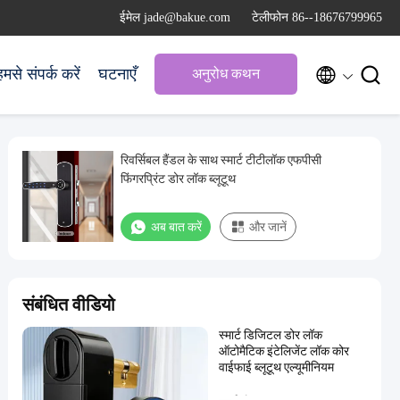
ईमेल jade@bakue.com
टेलीफोन 86--18676799965


हमसे संपर्क करें
घटनाएँ
अनुरोध कथन
रिवर्सिबल हैंडल के साथ स्मार्ट टीटीलॉक एफपीसी
फिंगरप्रिंट डोर लॉक ब्लूटूथ
अब बात करें
और जानें
संबंधित वीडियो
स्मार्ट डिजिटल डोर लॉक
ऑटोमैटिक इंटेलिजेंट लॉक कोर
वाईफाई ब्लूटूथ एल्यूमीनियम